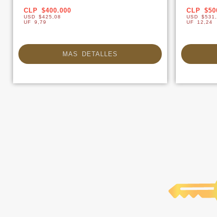
CLP $400.000
CLP $50
USD $425,08
USD $531,
UF 9,79
UF 12,24
MAS DETALLES