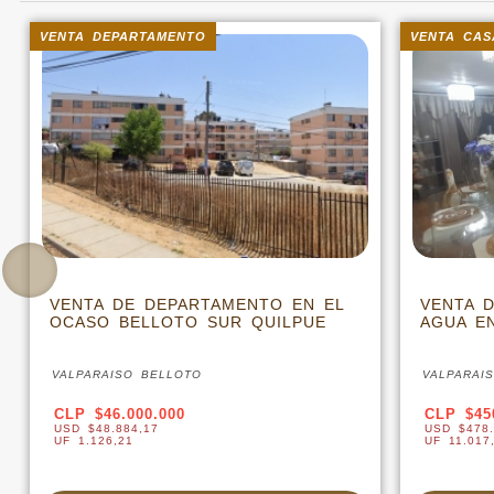
TAMENTO
VENTA CASA
DEPARTAMENTO EN EL
VENTA DE CASA EN OJO
LLOTO SUR QUILPUE
AGUA EN VILLA ALEMANA
BELLOTO
VALPARAISO VILLA ALEMANA
0.000
CLP $450.000.000
17
USD $478.214,67
UF 11.017,32