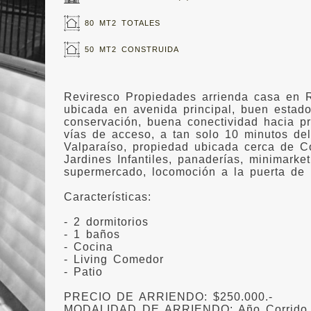
80 MT2 TOTALES
50 MT2 CONSTRUIDA
Reviresco Propiedades arrienda casa en R
ubicada en avenida principal, buen estad
conservación, buena conectividad hacia pr
vías de acceso, a tan solo 10 minutos del
Valparaíso, propiedad ubicada cerca de C
Jardines Infantiles, panaderías, minimarket
supermercado, locomoción a la puerta de 
Características:
- 2 dormitorios
- 1 baños
- Cocina
- Living Comedor
- Patio
PRECIO DE ARRIENDO: $250.000.-
MODALIDAD DE ARRIENDO: Año Corrido