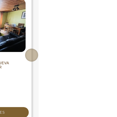
UEVA
VENTA DE CASA EN CALAMA
R
CALAMA
UF 4.950,00
CLP $202.181.711
USD $214.858,35
ES
MAS DETALLES