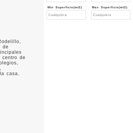
Min Superficie(mt2)
Max Superficie(mt2)
odelillo,
o de
incipales
 centro de
olegios,
,
la casa.