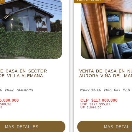
DE CASA EN SECTOR
VENTA DE CASA EN N
DE VILLA ALEMANA
AURORA VIÑA DEL MA
SO VILLA ALEMANA
VALPARAISO VIÑA DEL MAR
5.000.000
CLP $117.000.000
599,36
USD $124.335,81
34
UF 2.864,50
MAS DETALLES
MAS DETALL