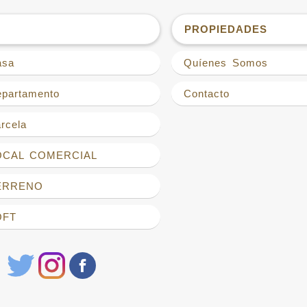
PROPIEDADES
asa
Quíenes Somos
epartamento
Contacto
rcela
LOCAL COMERCIAL
TERRENO
OFT